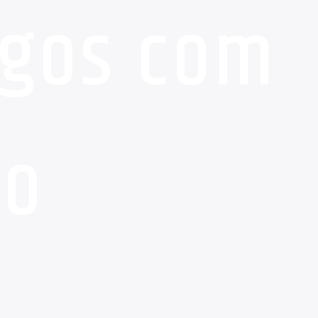
ogos com
do