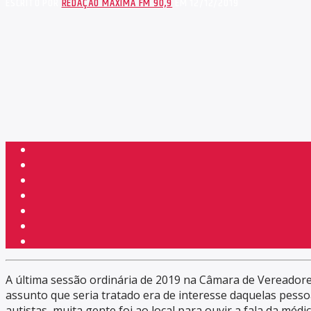
ESCRITO POR
REDAÇÃO MÁXIMA FM 90,9
EM 12/12/2019
A última sessão ordinária de 2019 na Câmara de Vereadores
assunto que seria tratado era de interesse daquelas pesso
autistas, muita gente foi ao local para ouvir a fala da m