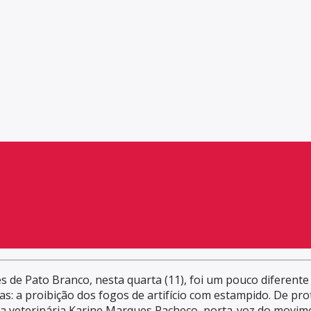
 de Pato Branco, nesta quarta (11), foi um pouco diferente 
as: a proibição dos fogos de artifício com estampido. De pr
édica veterinária Karine Marques Pacheco, porta-voz do movi