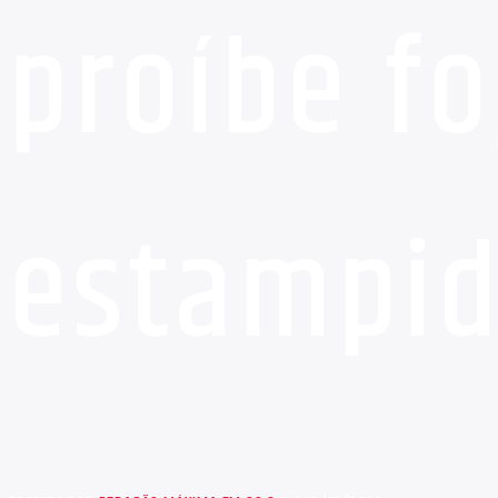
proíbe f
estampi