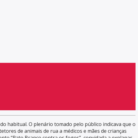
do habitual. O plenário tomado pelo público indicava que o
otetores de animais de rua a médicos e mães de crianças
mento “Pato Branco contra os fogos”, convidada a explanar