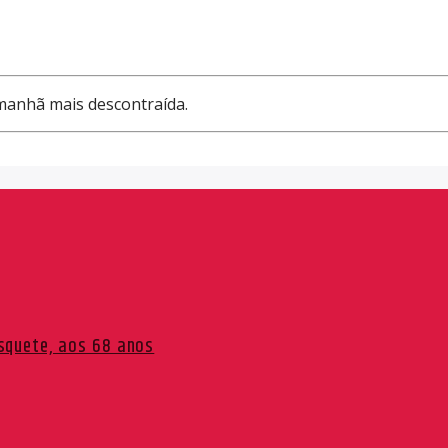
manhã mais descontraída.
squete, aos 68 anos