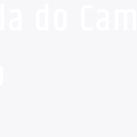
da do Ca
o