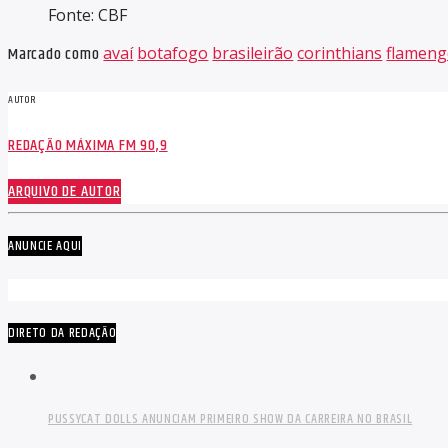
Fonte: CBF
Marcado como
avaí
botafogo
brasileirão
corinthians
flamen
AUTOR
REDAÇÃO MÁXIMA FM 90,9
ARQUIVO DE AUTOR
ANUNCIE AQUI
DIRETO DA REDAÇÃO
PUSSYCAT DOLLS ANUNCIAM PRIMEIRO SHOW DA CARREIRA NO BRASIL