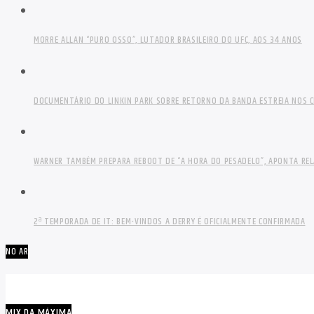
MORRE ALLAN “PURO OSSO”, LUTADOR BRASILEIRO DO UFC, AOS 34 ANOS
DOCUMENTÁRIO DO LINKIN PARK SOBRE RETORNO DA BANDA ESTREIA NOS C
WARNER TAMBÉM PREPARA REBOOT DE “A HORA DO PESADELO”, APONTA RE
2ª TEMPORADA DE IT: BEM-VINDOS A DERRY É OFICIALMENTE CONFIRMADA
NO AR
MIX DA MÁXIMA