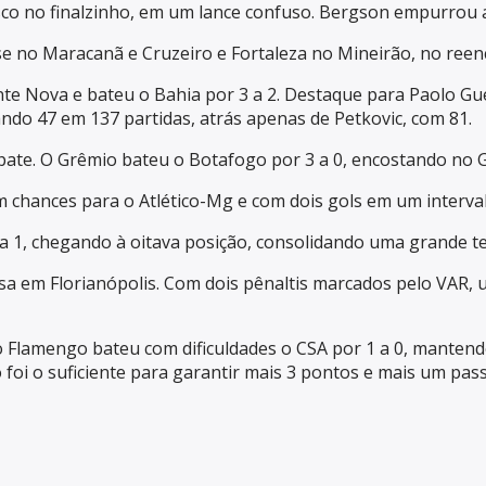
o no finalzinho, em um lance confuso. Bergson empurrou a 
 no Maracanã e Cruzeiro e Fortaleza no Mineirão, no reenc
 Fonte Nova e bateu o Bahia por 3 a 2. Destaque para Paolo 
ando 47 em 137 partidas, atrás apenas de Petkovic, com 81.
te. O Grêmio bateu o Botafogo por 3 a 0, encostando no G
ances para o Atlético-Mg e com dois gols em um intervalo 
 4 a 1, chegando à oitava posição, consolidando uma grande 
sa em Florianópolis. Com dois pênaltis marcados pelo VAR, 
 o Flamengo bateu com dificuldades o CSA por 1 a 0, mantendo
 foi o suficiente para garantir mais 3 pontos e mais um p