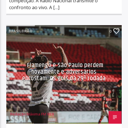
competição. A Rádio Nacional transmite o
confronto ao vivo. A […]
BRASILEIRÃO
0
Flamengo e São Paulo perdem
novamente e adversários
encostam. Os gols da 29ª rodada
Redação Máxima FM 90,9
11/01/2021