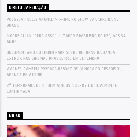
DIRETO DA REDAÇÃO
PUSSYCAT DOLLS ANUNCIAM PRIMEIRO SHOW DA CARREIRA NO
BRASIL
MORRE ALLAN “PURO OSSO”, LUTADOR BRASILEIRO DO UFC, AOS 34
ANOS
DOCUMENTÁRIO DO LINKIN PARK SOBRE RETORNO DA BANDA
ESTREIA NOS CINEMAS BRASILEIROS EM SETEMBRO
WARNER TAMBÉM PREPARA REBOOT DE “A HORA DO PESADELO”,
APONTA RELATÓRIO
2ª TEMPORADA DE IT: BEM-VINDOS A DERRY É OFICIALMENTE
CONFIRMADA
NO AR