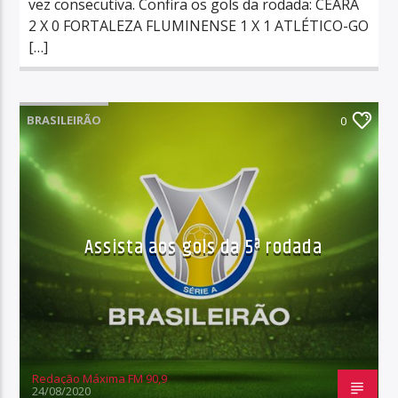
vez consecutiva. Confira os gols da rodada: CEARÁ
2 X 0 FORTALEZA FLUMINENSE 1 X 1 ATLÉTICO-GO
[…]
BRASILEIRÃO
0
Assista aos gols da 5ª rodada
Redação Máxima FM 90,9
24/08/2020