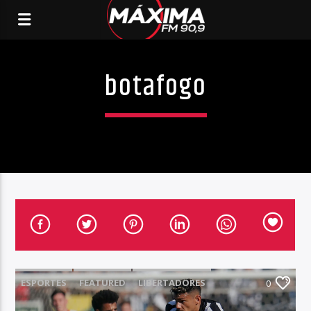
botafogo
ESPORTES
FEATURED
LIBERTADORES
0