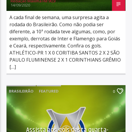
Redação Máxima FM 90,9
14/09/2020
A cada final de semana, uma surpresa agita a
rodada do Brasileirão. Como não podia ser
diferente, a 10ª rodada teve algumas, como, por
exemplo, derrotas de Inter e Flamengo para Goiás
e Ceará, respectivamente. Confira os gols.
ATHLÉTICO-PR 1 X 0 CORITIBA SANTOS 2 X 2 SÃO
PAULO FLUMINENSE 2 X 1 CORINTHIANS GRÊMIO
[…]
BRASILEIRÃO
FEATURED
0
Assista aos gols desta quarta-