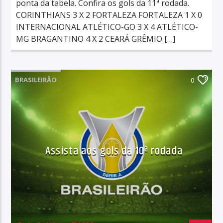
ponta da tabela. Confira os gols da 11ª rodada.
CORINTHIANS 3 X 2 FORTALEZA FORTALEZA 1 X 0
INTERNACIONAL ATLÉTICO-GO 3 X 4 ATLÉTICO-
MG BRAGANTINO 4 X 2 CEARÁ GRÊMIO […]
BRASILEIRÃO
0
Assista aos gols da 10ª rodada