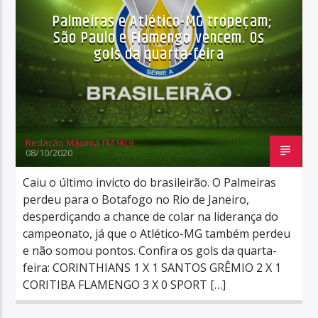
Palmeiras e Atlético-MG tropeçam;
São Paulo e Flamengo vencem. Os
gols da quarta-feira
Redação Máxima FM 90,9
08/10/2020
Caiu o último invicto do brasileirão. O Palmeiras
perdeu para o Botafogo no Rio de Janeiro,
desperdiçando a chance de colar na liderança do
campeonato, já que o Atlético-MG também perdeu
e não somou pontos. Confira os gols da quarta-
feira: CORINTHIANS 1 X 1 SANTOS GRÊMIO 2 X 1
CORITIBA FLAMENGO 3 X 0 SPORT […]