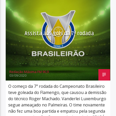
Assista aos gols da 7ª rodada
Redação Máxima FM 90,9
03/09/2020
O começo da 7ª rodada do Campeonato Brasileiro
teve goleada do Flamengo, que causou a demissão
do técnico Roger Machado. Vanderlei Luxemburgo
segue ameaçado no Palmeiras. O time novamente
não fez uma boa partida e empatou pela segunda