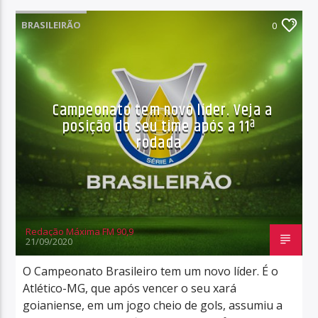
BRASILEIRÃO
0
Campeonato tem novo líder. Veja a
posição do seu time após a 11ª
rodada
Redação Máxima FM 90,9
21/09/2020
O Campeonato Brasileiro tem um novo líder. É o
Atlético-MG, que após vencer o seu xará
goianiense, em um jogo cheio de gols, assumiu a