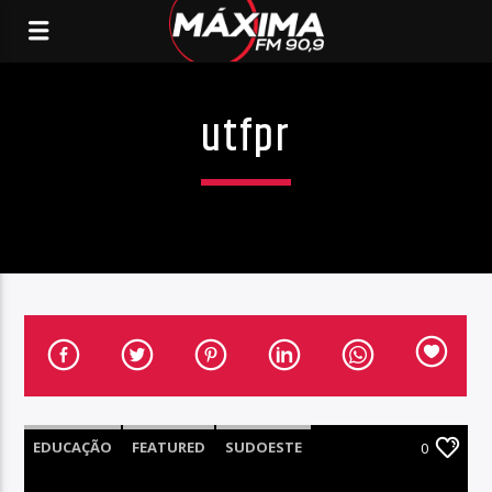
utfpr
EDUCAÇÃO
FEATURED
SUDOESTE
0