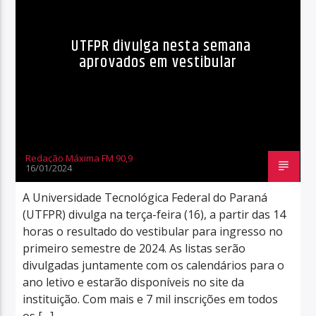
UTFPR divulga nesta semana
aprovados em vestibular
Redação Máxima FM 90,9
16/01/2024
A Universidade Tecnológica Federal do Paraná
(UTFPR) divulga na terça-feira (16), a partir das 14
horas o resultado do vestibular para ingresso no
primeiro semestre de 2024. As listas serão
divulgadas juntamente com os calendários para o
ano letivo e estarão disponíveis no site da
instituição. Com mais e 7 mil inscrições em todos
os […]