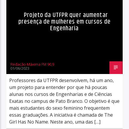
Projeto da UTFPR quer aumentar
presença de mulheres em cursos de
Engenharia
Redação Máxima FM 90,9
01/06/2023
Professores da UTFPR desenvolvem, há um ano,
um projeto para entender por que há poucas
alunas nos cursos de Engenharias e de Ciências
Exatas no campus de Pato Branco. O objetivo é que
mais estudantes do sexo feminino frequentem
essas graduações. A iniciativa é chamada de The
Girl Has No Name. Neste ano, uma das […]