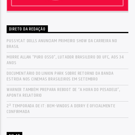
DIRETO DA REDAÇÃO
PUSSYCAT DOLLS ANUNCIAM PRIMEIRO SHOW DA CARREIRA NO
BRASIL
MORRE ALLAN “PURO OSSO”, LUTADOR BRASILEIRO DO UFC, AOS 34
ANOS
DOCUMENTÁRIO DO LINKIN PARK SOBRE RETORNO DA BANDA
ESTREIA NOS CINEMAS BRASILEIROS EM SETEMBRO
WARNER TAMBÉM PREPARA REBOOT DE “A HORA DO PESADELO”,
APONTA RELATÓRIO
2ª TEMPORADA DE IT: BEM-VINDOS A DERRY É OFICIALMENTE
CONFIRMADA