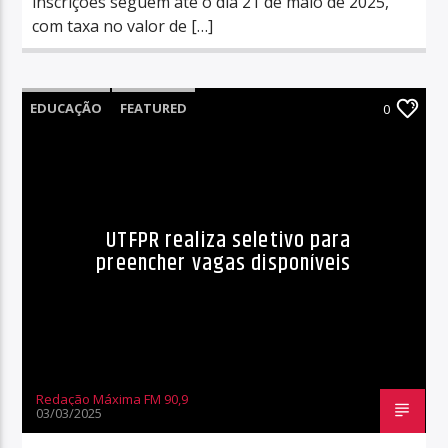
inscrições seguem até o dia 21 de maio de 2025,
com taxa no valor de […]
EDUCAÇÃO
FEATURED
0
UTFPR realiza seletivo para
preencher vagas disponíveis
Redação Máxima FM 90,9
03/03/2025