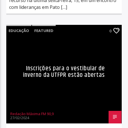
recurso na última sexta-feira, 15, em um encontro
com lideranças em Pato […]
EDUCAÇÃO
FEATURED
0
Inscrições para o vestibular de
inverno da UTFPR estão abertas
Redação Máxima FM 90,9
27/02/2024