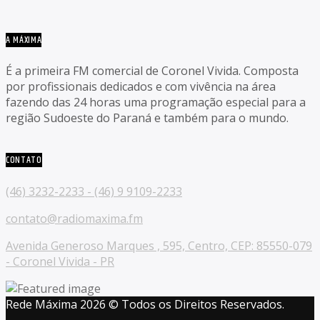
A MÁXIMA
É a primeira FM comercial de Coronel Vivida. Composta
por profissionais dedicados e com vivência na área
fazendo das 24 horas uma programação especial para a
região Sudoeste do Paraná e também para o mundo.
CONTATO
(46) 3232-2233 - (46) 9 9109-2233
contato@radiomaxima.fm
Avenida Generoso Marques , 595, Centro, CEP: 85550-079
- Coronel Vivida - PR
Rede Máxima 2026 © Todos os Direitos Reservados.