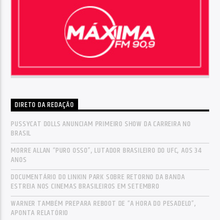
DIRETO DA REDAÇÃO
PUSSYCAT DOLLS ANUNCIAM PRIMEIRO SHOW DA CARREIRA NO
BRASIL
MORRE ALLAN “PURO OSSO”, LUTADOR BRASILEIRO DO UFC, AOS 34
ANOS
DOCUMENTÁRIO DO LINKIN PARK SOBRE RETORNO DA BANDA
ESTREIA NOS CINEMAS BRASILEIROS EM SETEMBRO
WARNER TAMBÉM PREPARA REBOOT DE “A HORA DO PESADELO”,
APONTA RELATÓRIO