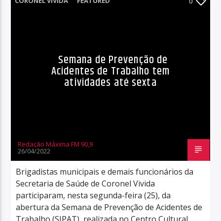
CORONEL VIVIDA
FEATURED
0
Semana de Prevenção de
Acidentes de Trabalho tem
atividades até sexta
Redação Máxima FM 90,9
26/04/2022
Brigadistas municipais e demais funcionários da
Secretaria de Saúde de Coronel Vivida
participaram, nesta segunda-feira (25), da
abertura da Semana de Prevenção de Acidentes de
Trabalho (SIPAT), realizada no Centro Cultural.