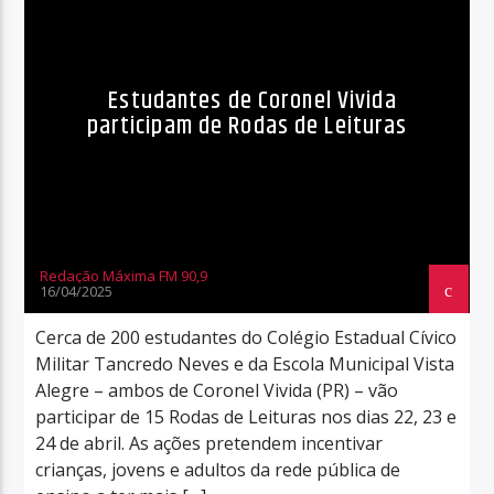
Estudantes de Coronel Vivida
participam de Rodas de Leituras
Redação Máxima FM 90,9
16/04/2025
Cerca de 200 estudantes do Colégio Estadual Cívico
Militar Tancredo Neves e da Escola Municipal Vista
Alegre – ambos de Coronel Vivida (PR) – vão
participar de 15 Rodas de Leituras nos dias 22, 23 e
24 de abril. As ações pretendem incentivar
crianças, jovens e adultos da rede pública de