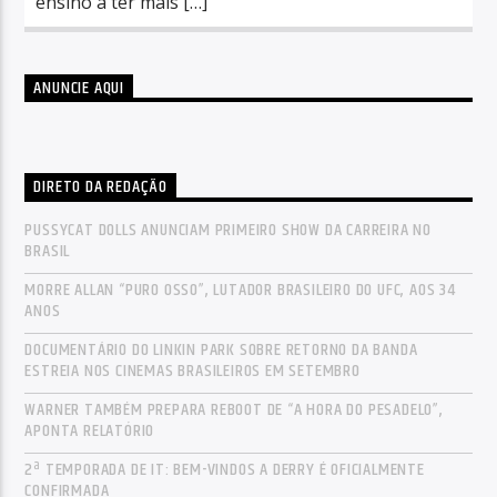
ensino a ter mais […]
ANUNCIE AQUI
DIRETO DA REDAÇÃO
PUSSYCAT DOLLS ANUNCIAM PRIMEIRO SHOW DA CARREIRA NO
BRASIL
MORRE ALLAN “PURO OSSO”, LUTADOR BRASILEIRO DO UFC, AOS 34
ANOS
DOCUMENTÁRIO DO LINKIN PARK SOBRE RETORNO DA BANDA
ESTREIA NOS CINEMAS BRASILEIROS EM SETEMBRO
WARNER TAMBÉM PREPARA REBOOT DE “A HORA DO PESADELO”,
APONTA RELATÓRIO
2ª TEMPORADA DE IT: BEM-VINDOS A DERRY É OFICIALMENTE
CONFIRMADA