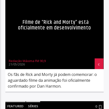
Filme de “Rick and Morty” está
oficialmente em desenvolvimento
Redação Máxima FM 90,9
21/05/2026
Os fãs de Rick and Morty já podem comemorar: o
aguardado filme da animação foi oficialmente
confirmado por Dan Harmon.
FEATURED
SÉRIES
0