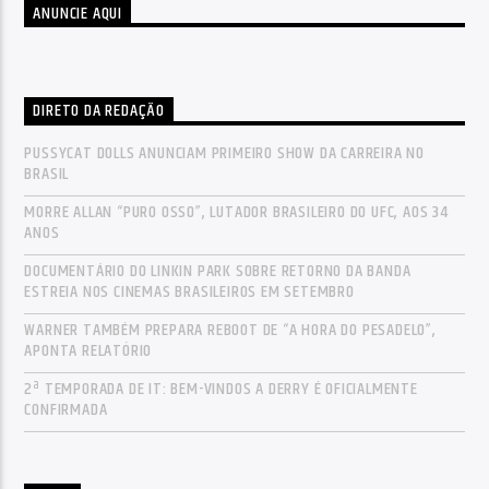
ANUNCIE AQUI
DIRETO DA REDAÇÃO
PUSSYCAT DOLLS ANUNCIAM PRIMEIRO SHOW DA CARREIRA NO
BRASIL
MORRE ALLAN “PURO OSSO”, LUTADOR BRASILEIRO DO UFC, AOS 34
ANOS
DOCUMENTÁRIO DO LINKIN PARK SOBRE RETORNO DA BANDA
ESTREIA NOS CINEMAS BRASILEIROS EM SETEMBRO
WARNER TAMBÉM PREPARA REBOOT DE “A HORA DO PESADELO”,
APONTA RELATÓRIO
2ª TEMPORADA DE IT: BEM-VINDOS A DERRY É OFICIALMENTE
CONFIRMADA