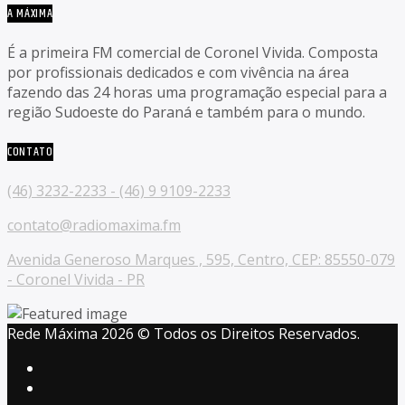
A MÁXIMA
É a primeira FM comercial de Coronel Vivida. Composta
por profissionais dedicados e com vivência na área
fazendo das 24 horas uma programação especial para a
região Sudoeste do Paraná e também para o mundo.
CONTATO
(46) 3232-2233 - (46) 9 9109-2233
contato@radiomaxima.fm
Avenida Generoso Marques , 595, Centro, CEP: 85550-079
- Coronel Vivida - PR
Rede Máxima 2026 © Todos os Direitos Reservados.