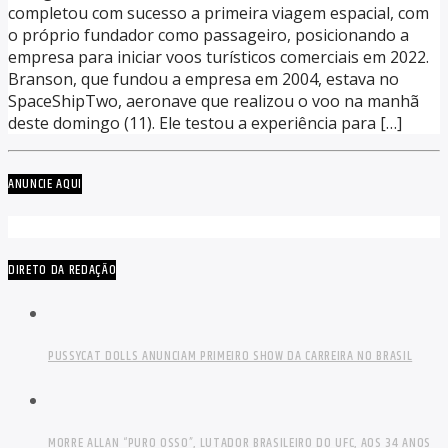
completou com sucesso a primeira viagem espacial, com
o próprio fundador como passageiro, posicionando a
empresa para iniciar voos turísticos comerciais em 2022.
Branson, que fundou a empresa em 2004, estava no
SpaceShipTwo, aeronave que realizou o voo na manhã
deste domingo (11). Ele testou a experiência para […]
ANUNCIE AQUI
DIRETO DA REDAÇÃO
PUSSYCAT DOLLS ANUNCIAM PRIMEIRO SHOW DA CARREIRA NO BRASIL
MORRE ALLAN “PURO OSSO”, LUTADOR BRASILEIRO DO UFC, AOS 34 ANOS