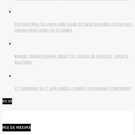
DOCUMENTÁRIO DO LINKIN PARK SOBRE RETORNO DA BANDA ESTREIA NOS
CINEMAS BRASILEIROS EM SETEMBRO
WARNER TAMBÉM PREPARA REBOOT DE “A HORA DO PESADELO”, APONTA
RELATÓRIO
2ª TEMPORADA DE IT: BEM-VINDOS A DERRY É OFICIALMENTE CONFIRMADA
NO AR
MIX DA MÁXIMA