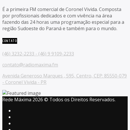
É a primeira FM comercial de Coronel Vivida. Composta
por profissionais dedicados e com vivência na área
fazendo das 24 horas uma programação especial para a
região Sudoeste do Paraná e também para o mundo.
CONTATO
(46) 3232-2233 - (46) 9 9109-2233
contato@radiomaxima.fm
Avenida Generoso Marques , 595, Centro, CEP: 85550-079
- Coronel Vivida - PR
Rede Máxima 2026 © Todos os Direitos Reservados.