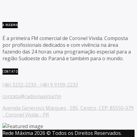
A MÁXIMA
É a primeira FM comercial de Coronel Vivida. Composta
por profissionais dedicados e com vivência na área
fazendo das 24 horas uma programação especial para a
região Sudoeste do Paraná e também para o mundo.
CONTATO
(46) 3232-2233 - (46) 9 9109-2233
contato@radiomaxima.fm
Avenida Generoso Marques , 595, Centro, CEP: 85550-079
- Coronel Vivida - PR
Rede Máxima 2026 © Todos os Direitos Reservados.