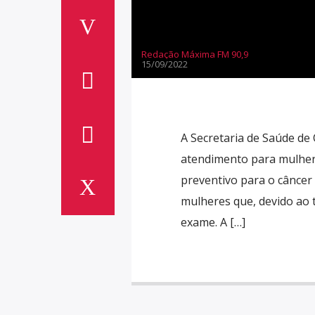
Redação Máxima FM 90,9
15/09/2022
A Secretaria de Saúde de 
atendimento para mulhere
preventivo para o câncer 
mulheres que, devido ao t
exame. A […]