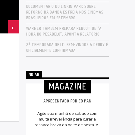
DOCUMENTÁRIO DO LINKIN PARK SOBRE
RETORNO DA BANDA ESTREIA NOS CINEMAS
BRASILEIROS EM SETEMBRO
WARNER TAMBÉM PREPARA REBOOT DE “A
HORA DO PESADELO”, APONTA RELATÓRIO
2ª TEMPORADA DE IT: BEM-VINDOS A DERRY É
OFICIALMENTE CONFIRMADA
NO AR
MAGAZ!NE
APRESENTADO POR ED PAN
Agite sua manhã de sábado com
muita irreverência para curar a
ressaca brava da noite de sexta. As
músicas que marcaram época e os