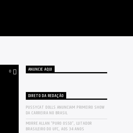
ANUNCIE AQUI
0
DIRETO DA REDAÇÃO
PUSSYCAT DOLLS ANUNCIAM PRIMEIRO SHOW
DA CARREIRA NO BRASIL
MORRE ALLAN “PURO OSSO”, LUTADOR
BRASILEIRO DO UFC, AOS 34 ANOS