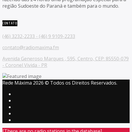
região Sudoeste do Paraná e também para o mundo.
CONTATO
(46) 3232-2233 - (46) 9 9109-2233
contato@radiomaxima.fm
Avenida Generoso Marques , 595, Centro, CEP: 85550-079
- Coronel Vivida - PR
Rede Máxima 2026 © Todos os Direitos Reservados.
[There are no radio stations in the database]