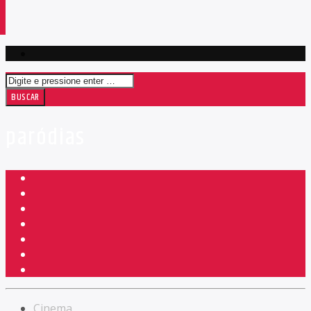
paródias
Cinema