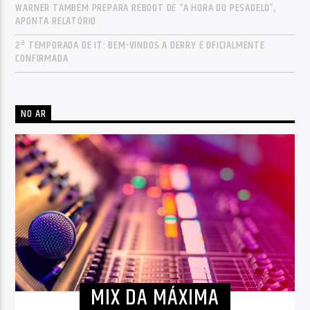
WARNER TAMBÉM PREPARA REBOOT DE “A HORA DO PESADELO”,
APONTA RELATÓRIO
2ª TEMPORADA DE IT: BEM-VINDOS A DERRY É OFICIALMENTE
CONFIRMADA
NO AR
MIX DA MÁXIMA