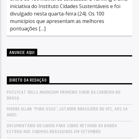
iniciativa do Instituto Cidades Sustentáveis e foi
divulgado nesta quarta-feira (24). Os 100
municípios que apresentam as melhores
pontuações […]
ANUNCIE AQUI
DIRETO DA REDAÇÃO
PUSSYCAT DOLLS ANUNCIAM PRIMEIRO SHOW DA CARREIRA NO
BRASIL
MORRE ALLAN “PURO OSSO”, LUTADOR BRASILEIRO DO UFC, AOS 34
ANOS
DOCUMENTÁRIO DO LINKIN PARK SOBRE RETORNO DA BANDA
ESTREIA NOS CINEMAS BRASILEIROS EM SETEMBRO