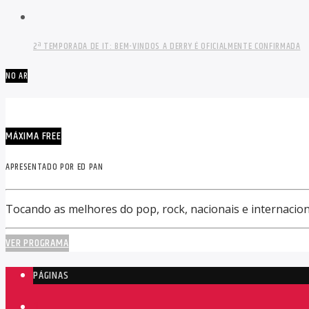
2ª TEMPORADA DE IT: BEM-VINDOS A DERRY É OFICIALMENTE CONFIRMADA
NO AR
MÁXIMA FREE
APRESENTADO POR ED PAN
Tocando as melhores do pop, rock, nacionais e internacion
VER PROGRAMA
PÁGINAS
1