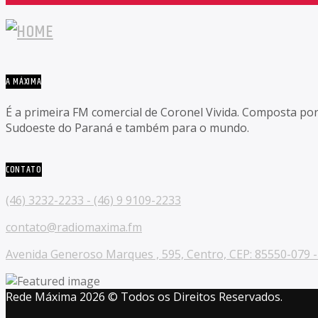
A MÁXIMA
É a primeira FM comercial de Coronel Vivida. Composta po
Sudoeste do Paraná e também para o mundo.
CONTATO
(46) 3232-2233 - (46) 9 9109-2233
contato@radiomaxima.fm
Avenida Generoso Marques , 595, Centro, CEP: 85550-079 - 
Rede Máxima 2026 © Todos os Direitos Reservados.