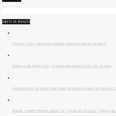
DIRETO DA REDAÇÃO
PUSSYCAT DOLLS ANUNCIAM PRIMEIRO SHOW DA CARREIRA NO BRASIL
MORRE ALLAN “PURO OSSO”, LUTADOR BRASILEIRO DO UFC, AOS 34 ANOS
DOCUMENTÁRIO DO LINKIN PARK SOBRE RETORNO DA BANDA ESTREIA NOS C
WARNER TAMBÉM PREPARA REBOOT DE “A HORA DO PESADELO”, APONTA RE