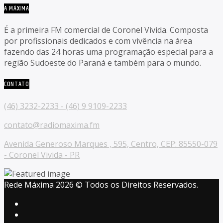
A MÁXIMA
É a primeira FM comercial de Coronel Vivida. Composta
por profissionais dedicados e com vivência na área
fazendo das 24 horas uma programação especial para a
região Sudoeste do Paraná e também para o mundo.
CONTATO
(46) 3232-2233 - (46) 9 9109-2233
contato@radiomaxima.fm
Avenida Generoso Marques , 595, Centro, CEP: 85550-079
- Coronel Vivida - PR
Rede Máxima 2026 © Todos os Direitos Reservados.