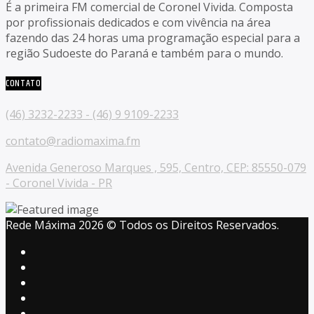
É a primeira FM comercial de Coronel Vivida. Composta
por profissionais dedicados e com vivência na área
fazendo das 24 horas uma programação especial para a
região Sudoeste do Paraná e também para o mundo.
CONTATO
(46) 3232-2233 - (46) 9 9109-2233
contato@radiomaxima.fm
Avenida Generoso Marques , 595, Centro, CEP: 85550-079
- Coronel Vivida - PR
Rede Máxima 2026 © Todos os Direitos Reservados.