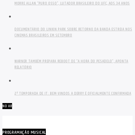
MORRE ALLAN “PURO OSSO”, LUTADOR BRASILEIRO DO UFC, AOS 34 ANOS
DOCUMENTÁRIO DO LINKIN PARK SOBRE RETORNO DA BANDA ESTREIA NOS
CINEMAS BRASILEIROS EM SETEMBRO
WARNER TAMBÉM PREPARA REBOOT DE “A HORA DO PESADELO”, APONTA
RELATÓRIO
2ª TEMPORADA DE IT: BEM-VINDOS A DERRY É OFICIALMENTE CONFIRMADA
NO AR
PROGRAMAÇÃO MUSICAL