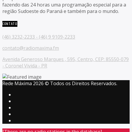
fazendo das 24 horas uma programação especial para a
região Sudoeste do Paraná e também para o mundo.
CONTATO
(46) 3232-2233 - (46) 9 9109-2233
contato@radiomaxima.fm
Avenida Generoso Marques , 595, Centro, CEP: 85550-079
- Coronel Vivida - PR
Rede Máxima 2026 © Todos os Direitos Reservados.
[There are no radio stations in the database]