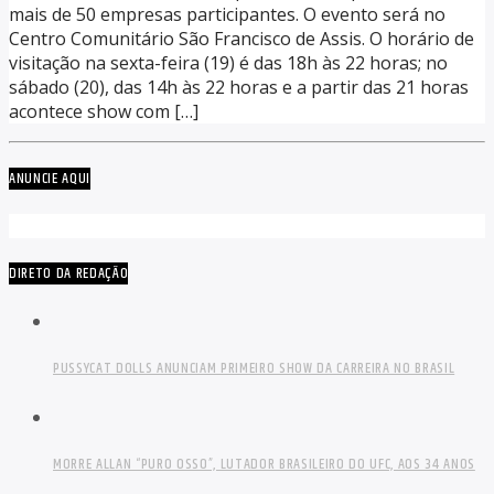
mais de 50 empresas participantes. O evento será no
Centro Comunitário São Francisco de Assis. O horário de
visitação na sexta-feira (19) é das 18h às 22 horas; no
sábado (20), das 14h às 22 horas e a partir das 21 horas
acontece show com […]
ANUNCIE AQUI
DIRETO DA REDAÇÃO
PUSSYCAT DOLLS ANUNCIAM PRIMEIRO SHOW DA CARREIRA NO BRASIL
MORRE ALLAN “PURO OSSO”, LUTADOR BRASILEIRO DO UFC, AOS 34 ANOS