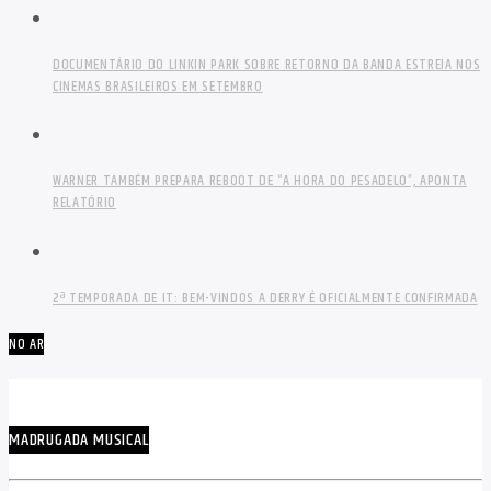
DOCUMENTÁRIO DO LINKIN PARK SOBRE RETORNO DA BANDA ESTREIA NOS
CINEMAS BRASILEIROS EM SETEMBRO
WARNER TAMBÉM PREPARA REBOOT DE “A HORA DO PESADELO”, APONTA
RELATÓRIO
2ª TEMPORADA DE IT: BEM-VINDOS A DERRY É OFICIALMENTE CONFIRMADA
NO AR
MADRUGADA MUSICAL