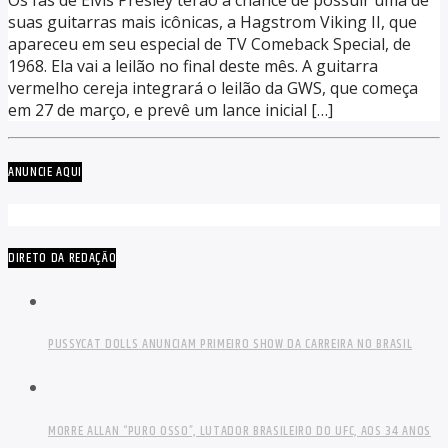
Os fãs de Elvis Presley terão a chance de possuir uma de
suas guitarras mais icônicas, a Hagstrom Viking II, que
apareceu em seu especial de TV Comeback Special, de
1968. Ela vai a leilão no final deste mês. A guitarra
vermelho cereja integrará o leilão da GWS, que começa
em 27 de março, e prevê um lance inicial […]
ANUNCIE AQUI
DIRETO DA REDAÇÃO
PUSSYCAT DOLLS ANUNCIAM PRIMEIRO SHOW DA CARREIRA NO BRASIL
MORRE ALLAN “PURO OSSO”, LUTADOR BRASILEIRO DO UFC, AOS 34 ANOS