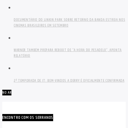
DOCUMENTÁRIO DO LINKIN PARK SOBRE RETORNO DA BANDA ESTREIA NOS
CINEMAS BRASILEIROS EM SETEMBRO
WARNER TAMBÉM PREPARA REBOOT DE “A HORA DO PESADELO”, APONTA
RELATÓRIO
2ª TEMPORADA DE IT: BEM-VINDOS A DERRY É OFICIALMENTE CONFIRMADA
NO AR
ENCONTRO COM OS SERRANOS