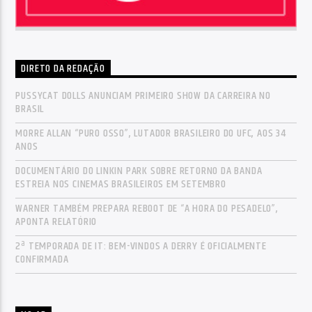
DIRETO DA REDAÇÃO
PUSSYCAT DOLLS ANUNCIAM PRIMEIRO SHOW DA CARREIRA NO
BRASIL
MORRE ALLAN “PURO OSSO”, LUTADOR BRASILEIRO DO UFC, AOS 34
ANOS
DOCUMENTÁRIO DO LINKIN PARK SOBRE RETORNO DA BANDA
ESTREIA NOS CINEMAS BRASILEIROS EM SETEMBRO
WARNER TAMBÉM PREPARA REBOOT DE “A HORA DO PESADELO”,
APONTA RELATÓRIO
2ª TEMPORADA DE IT: BEM-VINDOS A DERRY É OFICIALMENTE
CONFIRMADA