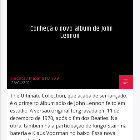
Conheça o novo álbum de John
Lennon
Redação Máxima FM 90,9
26/04/2021
The Ultimate Collection, que acaba de ser lançado,
é o primeiro álbum solo de John Lennon feito em
estúdio. A versão original foi gravada em 11 de
dezembro de 1970, após o fim dos Beatles. Na
obra, também há a participação de Ringo Starr na
bateria e Klaus Voorman no baixo. Essa nova