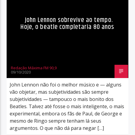
John Lennon sobrevive ao tempo.
Hoje, o beatle completaria 80 anos
Redação Máxima FM 90,9
09/10/2020
John Lennon não foi o melhor músico e — alguns
vão objetar, mas subjetividades são sempre
subjetividades — tampouco o mais bonito dos
Beatles. Talvez até fosse o mais inteligente, o mais
experimental, embora os fãs de Paul, de George e
mesmo de Ringo sempre tenham lá seus
argumentos. O que não dá para negar […]