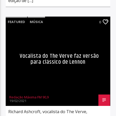
edição de […]
FEATURED
MÚSICA
0
Vocalista do The Verve faz versão
para clássico de Lennon
Redação Máxima FM 90,9
19/02/2021
Richard Ashcroft, vocalista do The Verve,