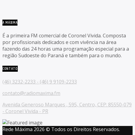
A MÁXIMA
É a primeira FM comercial de Coronel Vivida. Composta
por profissionais dedicados e com vivência na área
fazendo das 24 horas uma programação especial para a
região Sudoeste do Paraná e também para o mundo.
CONTATO
(46) 3232-2233 - (46) 9 9109-2233
contato@radiomaxima.fm
Avenida Generoso Marques , 595, Centro, CEP: 85550-079
- Coronel Vivida - PR
Rede Máxima 2026 © Todos os Direitos Reservados.