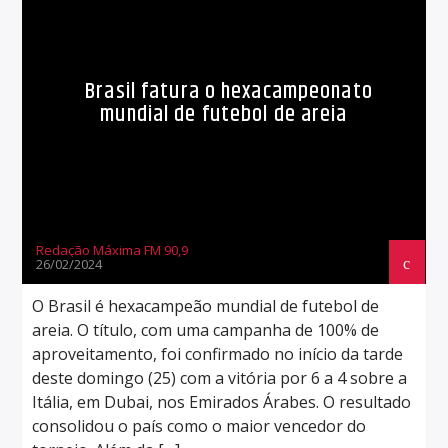
Brasil fatura o hexacampeonato
mundial de futebol de areia
Redação Máxima FM 90,9
26/02/2024
O Brasil é hexacampeão mundial de futebol de
areia. O título, com uma campanha de 100% de
aproveitamento, foi confirmado no início da tarde
deste domingo (25) com a vitória por 6 a 4 sobre a
Itália, em Dubai, nos Emirados Árabes. O resultado
consolidou o país como o maior vencedor do