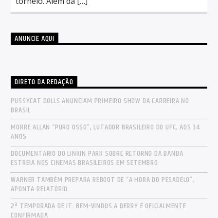
torneio. Além da […]
ANUNCIE AQUI
DIRETO DA REDAÇÃO
PUSSYCAT DOLLS ANUNCIAM PRIMEIRO SHOW DA CARREIRA NO
BRASIL
MORRE ALLAN “PURO OSSO”, LUTADOR BRASILEIRO DO UFC, AOS 34
ANOS
DOCUMENTÁRIO DO LINKIN PARK SOBRE RETORNO DA BANDA
ESTREIA NOS CINEMAS BRASILEIROS EM SETEMBRO
WARNER TAMBÉM PREPARA REBOOT DE “A HORA DO PESADELO”,
APONTA RELATÓRIO
2ª TEMPORADA DE IT: BEM-VINDOS A DERRY É OFICIALMENTE
CONFIRMADA