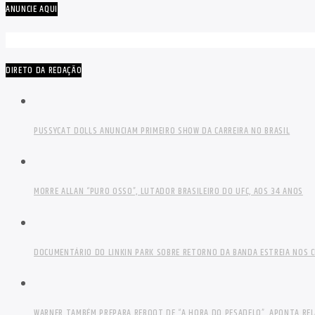
ANUNCIE AQUI
DIRETO DA REDAÇÃO
PUSSYCAT DOLLS ANUNCIAM PRIMEIRO SHOW DA CARREIRA NO BRASIL
MORRE ALLAN “PURO OSSO”, LUTADOR BRASILEIRO DO UFC, AOS 34 ANOS
DOCUMENTÁRIO DO LINKIN PARK SOBRE RETORNO DA BANDA ESTREIA NOS C
WARNER TAMBÉM PREPARA REBOOT DE “A HORA DO PESADELO”, APONTA RE