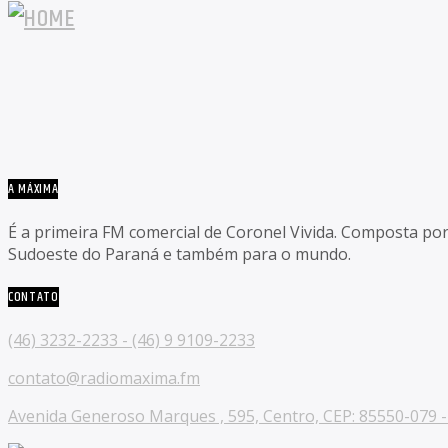
A MÁXIMA
É a primeira FM comercial de Coronel Vivida. Composta po
Sudoeste do Paraná e também para o mundo.
CONTATO
(46) 3232-2233 - (46) 9 9109-2233
contato@radiomaxima.fm
Avenida Generoso Marques , 595, Centro, CEP: 85550-079 - 