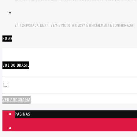
2ª TEMPORADA DE IT: BEM-VINDOS A DERRY É OFICIALMENTE CONFIRMADA
NO AR
VOZ DO BRASIL
[...]
VER PROGRAMA
PÁGINAS
1