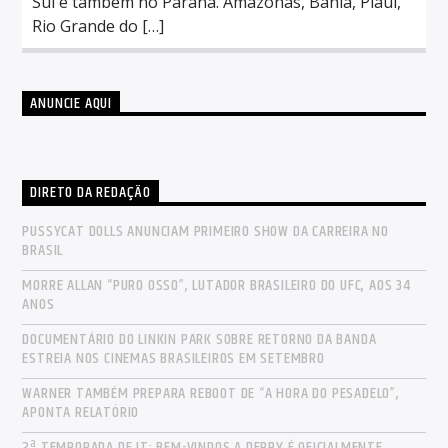
Sul e também no Paraná. Amazonas, Bahia, Piauí,
Rio Grande do […]
ANUNCIE AQUI
DIRETO DA REDAÇÃO
PUSSYCAT DOLLS ANUNCIAM PRIMEIRO SHOW DA CARREIRA NO
BRASIL
MORRE ALLAN “PURO OSSO”, LUTADOR BRASILEIRO DO UFC, AOS 34
ANOS
DOCUMENTÁRIO DO LINKIN PARK SOBRE RETORNO DA BANDA
ESTREIA NOS CINEMAS BRASILEIROS EM SETEMBRO
WARNER TAMBÉM PREPARA REBOOT DE “A HORA DO PESADELO”,
APONTA RELATÓRIO
2ª TEMPORADA DE IT: BEM-VINDOS A DERRY É OFICIALMENTE