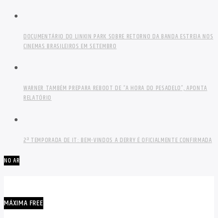
DOCUMENTÁRIO DO LINKIN PARK SOBRE RETORNO DA BANDA ESTREIA NOS
CINEMAS BRASILEIROS EM SETEMBRO
WARNER TAMBÉM PREPARA REBOOT DE “A HORA DO PESADELO”, APONTA
RELATÓRIO
2ª TEMPORADA DE IT: BEM-VINDOS A DERRY É OFICIALMENTE CONFIRMADA
NO AR
MÁXIMA FREE