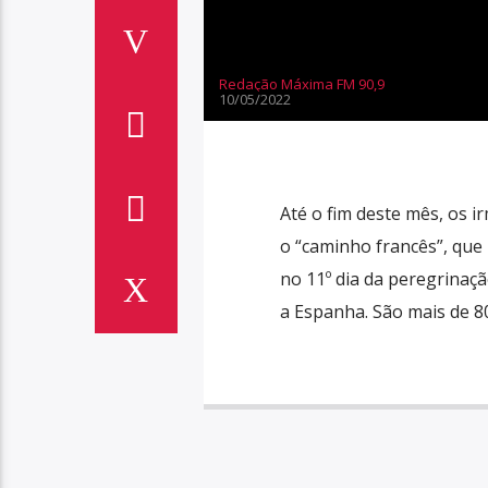
Redação Máxima FM 90,9
10/05/2022
Até o fim deste mês, os 
o “caminho francês”, que
no 11º dia da peregrinaçã
a Espanha. São mais de 8