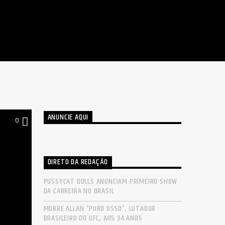
ANUNCIE AQUI
0
DIRETO DA REDAÇÃO
PUSSYCAT DOLLS ANUNCIAM PRIMEIRO SHOW
DA CARREIRA NO BRASIL
MORRE ALLAN “PURO OSSO”, LUTADOR
BRASILEIRO DO UFC, AOS 34 ANOS