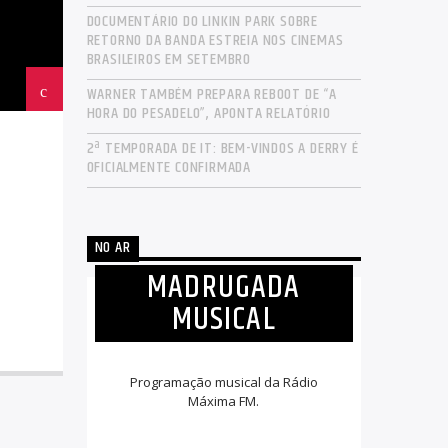
DOCUMENTÁRIO DO LINKIN PARK SOBRE
RETORNO DA BANDA ESTREIA NOS CINEMAS
BRASILEIROS EM SETEMBRO
WARNER TAMBÉM PREPARA REBOOT DE “A
HORA DO PESADELO”, APONTA RELATÓRIO
2ª TEMPORADA DE IT: BEM-VINDOS A DERRY É
OFICIALMENTE CONFIRMADA
NO AR
MADRUGADA
MUSICAL
Programação musical da Rádio
Máxima FM.