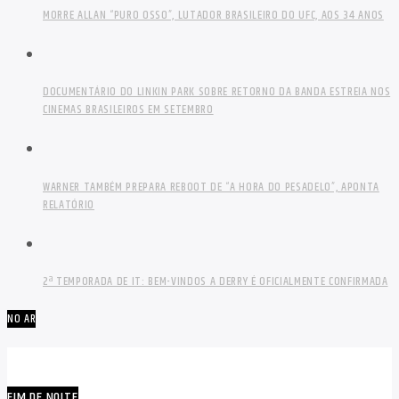
MORRE ALLAN “PURO OSSO”, LUTADOR BRASILEIRO DO UFC, AOS 34 ANOS
DOCUMENTÁRIO DO LINKIN PARK SOBRE RETORNO DA BANDA ESTREIA NOS
CINEMAS BRASILEIROS EM SETEMBRO
WARNER TAMBÉM PREPARA REBOOT DE “A HORA DO PESADELO”, APONTA
RELATÓRIO
2ª TEMPORADA DE IT: BEM-VINDOS A DERRY É OFICIALMENTE CONFIRMADA
NO AR
FIM DE NOITE