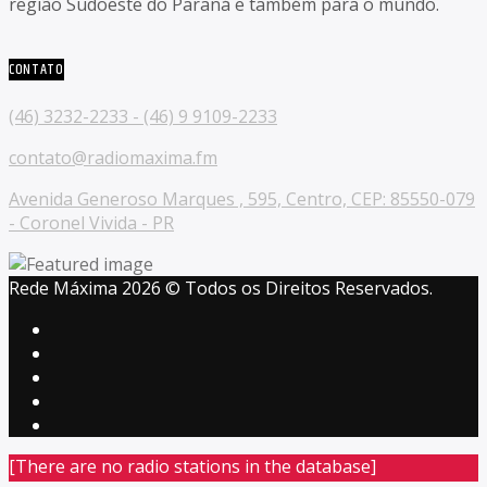
região Sudoeste do Paraná e também para o mundo.
CONTATO
(46) 3232-2233 - (46) 9 9109-2233
contato@radiomaxima.fm
Avenida Generoso Marques , 595, Centro, CEP: 85550-079
- Coronel Vivida - PR
Rede Máxima 2026 © Todos os Direitos Reservados.
[There are no radio stations in the database]