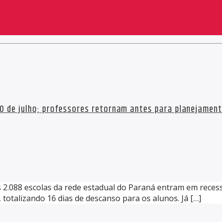
10 de julho; professores retornam antes para planejamen
s 2.088 escolas da rede estadual do Paraná entram em recesso 
 totalizando 16 dias de descanso para os alunos. Já […]