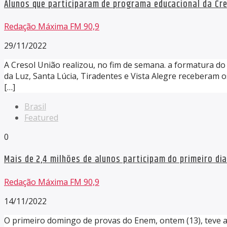
Alunos que participaram de programa educacional da Cre
Redação Máxima FM 90,9
29/11/2022
A Cresol União realizou, no fim de semana. a formatura do
da Luz, Santa Lúcia, Tiradentes e Vista Alegre receberam 
[…]
Brasil
Featured
0
Mais de 2,4 milhões de alunos participam do primeiro di
Redação Máxima FM 90,9
14/11/2022
O primeiro domingo de provas do Enem, ontem (13), teve a