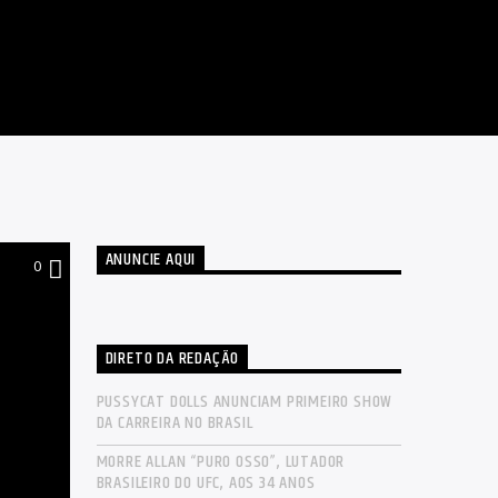
ANUNCIE AQUI
0
DIRETO DA REDAÇÃO
PUSSYCAT DOLLS ANUNCIAM PRIMEIRO SHOW
DA CARREIRA NO BRASIL
MORRE ALLAN “PURO OSSO”, LUTADOR
BRASILEIRO DO UFC, AOS 34 ANOS