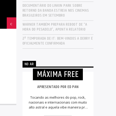
DOCUMENTÁRIO DO LINKIN PARK SOBRE
RETORNO DA BANDA ESTREIA NOS CINEMAS
BRASILEIROS EM SETEMBRO
WARNER TAMBÉM PREPARA REBOOT DE “A
HORA DO PESADELO”, APONTA RELATÓRIO
2ª TEMPORADA DE IT: BEM-VINDOS A DERRY É
OFICIALMENTE CONFIRMADA
NO AR
MÁXIMA FREE
APRESENTADO POR ED PAN
Tocando as melhores do pop, rock,
nacionais e internacionais com muito
alto astral e aquela vibe maneira pra
animar a sua tarde.