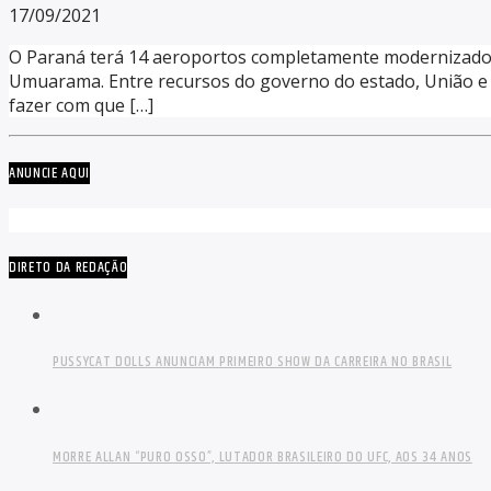
17/09/2021
O Paraná terá 14 aeroportos completamente modernizados n
Umuarama. Entre recursos do governo do estado, União e in
fazer com que […]
ANUNCIE AQUI
DIRETO DA REDAÇÃO
PUSSYCAT DOLLS ANUNCIAM PRIMEIRO SHOW DA CARREIRA NO BRASIL
MORRE ALLAN “PURO OSSO”, LUTADOR BRASILEIRO DO UFC, AOS 34 ANOS