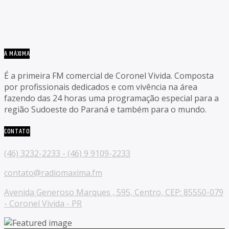
A MÁXIMA
É a primeira FM comercial de Coronel Vivida. Composta
por profissionais dedicados e com vivência na área
fazendo das 24 horas uma programação especial para a
região Sudoeste do Paraná e também para o mundo.
CONTATO
(46) 3232-2233 - (46) 9 9109-2233
contato@radiomaxima.fm
Avenida Generoso Marques , 595, Centro, CEP: 85550-079
- Coronel Vivida - PR