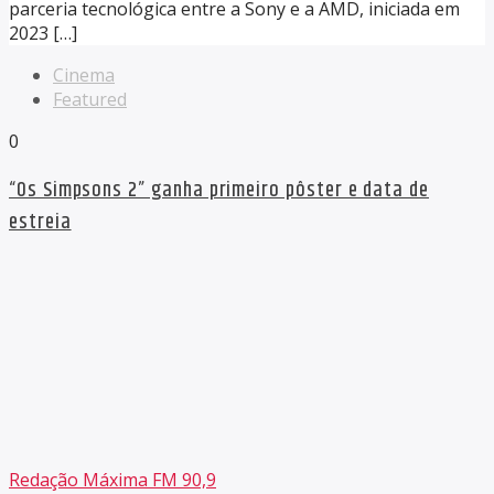
parceria tecnológica entre a Sony e a AMD, iniciada em
2023 […]
Cinema
Featured
0
“Os Simpsons 2” ganha primeiro pôster e data de
estreia
Redação Máxima FM 90,9