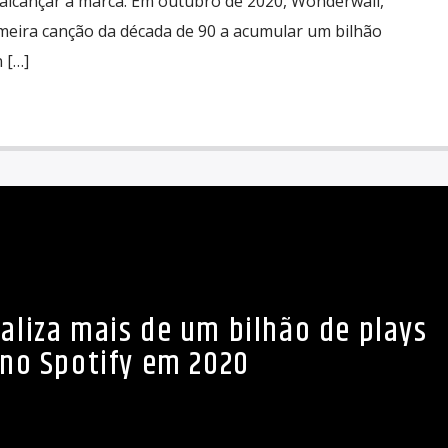
 alcançar a marca. Em outubro de 2020, Wonderwall,
imeira canção da década de 90 a acumular um bilhão
 […]
taliza mais de um bilhão de plays
no Spotify em 2020