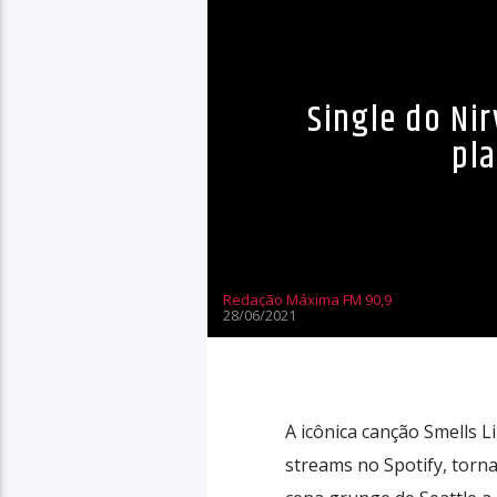
Single do Ni
pl
Redação Máxima FM 90,9
28/06/2021
A icônica canção Smells L
streams no Spotify, torn