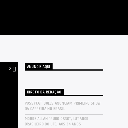
ANUNCIE AQUI
0
DIRETO DA REDAÇÃO
PUSSYCAT DOLLS ANUNCIAM PRIMEIRO SHOW
DA CARREIRA NO BRASIL
MORRE ALLAN “PURO OSSO”, LUTADOR
BRASILEIRO DO UFC, AOS 34 ANOS