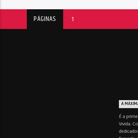
PÁGINAS
1
A MÁXIM
É a prime
Vivida. C
dedicados