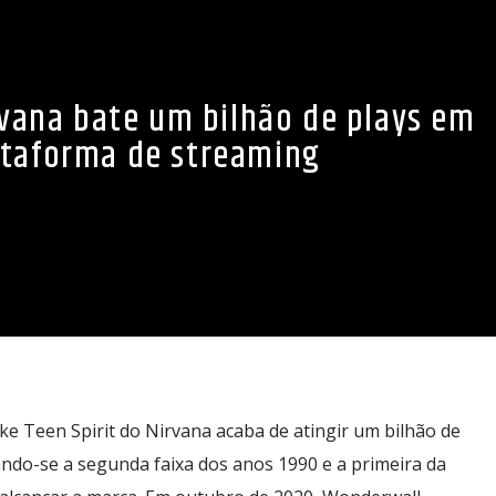
rvana bate um bilhão de plays em
ataforma de streaming
ike Teen Spirit do Nirvana acaba de atingir um bilhão de
ando-se a segunda faixa dos anos 1990 e a primeira da