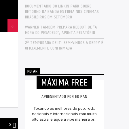
DOCUMENTÁRIO DO LINKIN PARK SOBRE
RETORNO DA BANDA ESTREIA NOS CINEMAS
BRASILEIROS EM SETEMBRO
WARNER TAMBÉM PREPARA REBOOT DE “A
HORA DO PESADELO”, APONTA RELATÓRIO
2ª TEMPORADA DE IT: BEM-VINDOS A DERRY É
OFICIALMENTE CONFIRMADA
NO AR
MÁXIMA FREE
APRESENTADO POR ED PAN
Tocando as melhores do pop, rock,
nacionais e internacionais com muito
alto astral e aquela vibe maneira pra
0
animar a sua tarde.