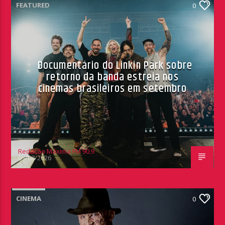
FEATURED
0
Documentário do Linkin Park sobre
retorno da banda estreia nos
cinemas brasileiros em setembro
Redação Máxima FM 90,9
05/08/2026
CINEMA
0