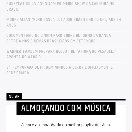
PUSSYCAT DOLLS ANUNCIAM PRIMEIRO SHOW DA CARREIRA NO
BRASIL
MORRE ALLAN “PURO OSSO”, LUTADOR BRASILEIRO DO UFC, AOS 34
ANOS
DOCUMENTÁRIO DO LINKIN PARK SOBRE RETORNO DA BANDA
ESTREIA NOS CINEMAS BRASILEIROS EM SETEMBRO
WARNER TAMBÉM PREPARA REBOOT DE “A HORA DO PESADELO”,
APONTA RELATÓRIO
2ª TEMPORADA DE IT: BEM-VINDOS A DERRY É OFICIALMENTE
CONFIRMADA
NO AR
ALMOÇANDO COM MÚSICA
Almoce acompanhado da melhor playlist do rádio.