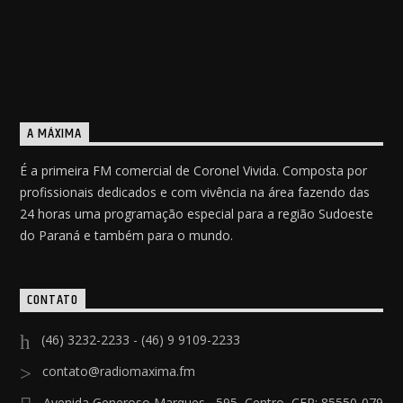
A MÁXIMA
É a primeira FM comercial de Coronel Vivida. Composta por
profissionais dedicados e com vivência na área fazendo das
24 horas uma programação especial para a região Sudoeste
do Paraná e também para o mundo.
CONTATO
(46) 3232-2233 - (46) 9 9109-2233
contato@radiomaxima.fm
Avenida Generoso Marques , 595, Centro, CEP: 85550-079