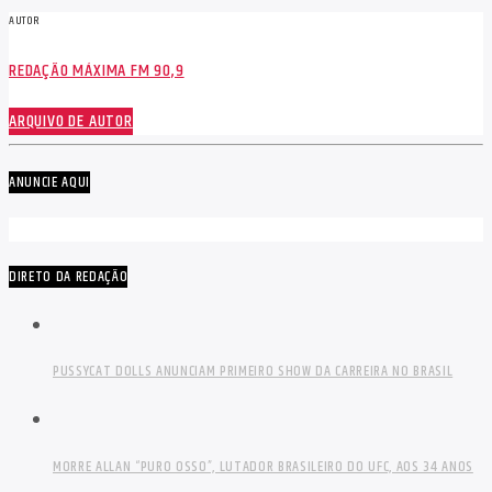
AUTOR
REDAÇÃO MÁXIMA FM 90,9
ARQUIVO DE AUTOR
ANUNCIE AQUI
DIRETO DA REDAÇÃO
PUSSYCAT DOLLS ANUNCIAM PRIMEIRO SHOW DA CARREIRA NO BRASIL
MORRE ALLAN “PURO OSSO”, LUTADOR BRASILEIRO DO UFC, AOS 34 ANOS