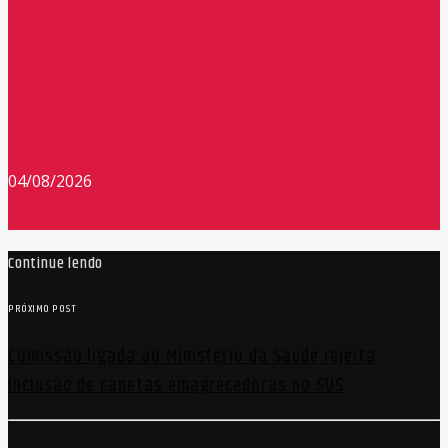
Redação Máxima FM 90,9
04/08/2026
Continue lendo
PRÓXIMO POST
Comissão ligada ao Ministério da Saúde rejeita
inclusão de canetas emagrecedoras no SUS