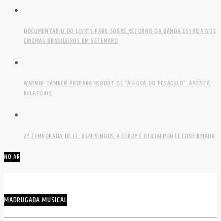
DOCUMENTÁRIO DO LINKIN PARK SOBRE RETORNO DA BANDA ESTREIA NOS
CINEMAS BRASILEIROS EM SETEMBRO
WARNER TAMBÉM PREPARA REBOOT DE “A HORA DO PESADELO”, APONTA
RELATÓRIO
2ª TEMPORADA DE IT: BEM-VINDOS A DERRY É OFICIALMENTE CONFIRMADA
NO AR
MADRUGADA MUSICAL