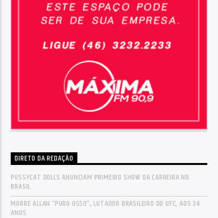
DIRETO DA REDAÇÃO
PUSSYCAT DOLLS ANUNCIAM PRIMEIRO SHOW DA CARREIRA NO
BRASIL
MORRE ALLAN “PURO OSSO”, LUTADOR BRASILEIRO DO UFC, AOS 34
ANOS