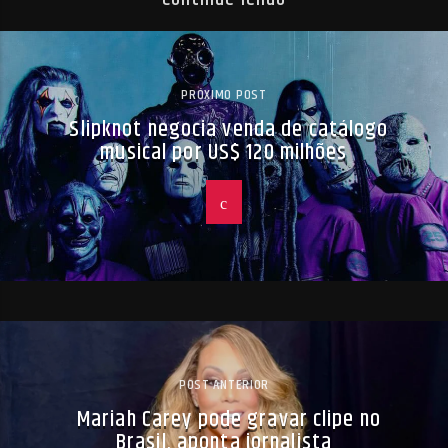
PRÓXIMO POST
Slipknot negocia venda de catálogo
musical por US$ 120 milhões
POST ANTERIOR
Mariah Carey pode gravar clipe no
Brasil, aponta jornalista