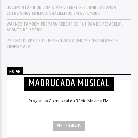
DOCUMENTÁRIO DO LINKIN PARK SOBRE RETORNO DA BANDA
ESTREIA NOS CINEMAS BRASILEIROS EM SETEMBRO
WARNER TAMBÉM PREPARA REBOOT DE “A HORA DO PESADELO”,
APONTA RELATÓRIO
2ª TEMPORADA DE IT: BEM-VINDOS A DERRY É OFICIALMENTE
CONFIRMADA
NO AR
MADRUGADA MUSICAL
Programação musical da Rádio Máxima FM.
VER PROGRAMA