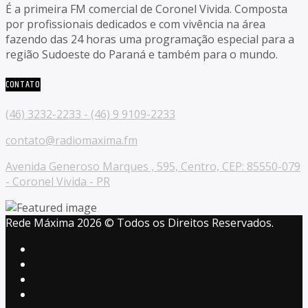
É a primeira FM comercial de Coronel Vivida. Composta
por profissionais dedicados e com vivência na área
fazendo das 24 horas uma programação especial para a
região Sudoeste do Paraná e também para o mundo.
CONTATO
(46) 3232-2233 - (46) 9 9109-2233
contato@radiomaxima.fm
Avenida Generoso Marques , 595, Centro, CEP: 85550-079
- Coronel Vivida - PR
Rede Máxima 2026 © Todos os Direitos Reservados.