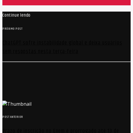
Continue lendo
PRÓXIMO POST
ChatGPT sofre instabilidade global e deixa usuários
sem respostas nesta terça-feira
POST ANTERIOR
Prazo de inscrição no Enem é prorrogado até 13 de