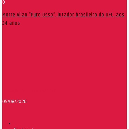
0
Morre Allan “Puro Osso”, lutador brasileiro do UFC, aos
34 anos
Redação Máxima FM 90,9
05/08/2026