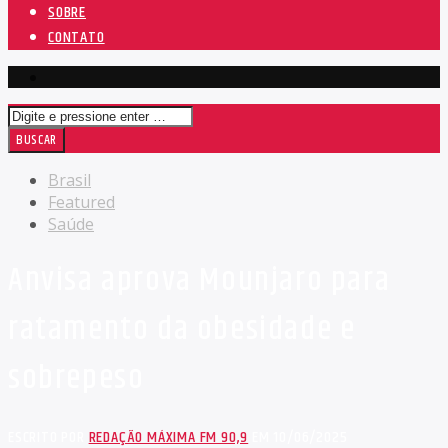
SOBRE
CONTATO
Brasil
Featured
Saúde
Anvisa aprova Mounjaro para
ratamento da obesidade e
sobrepeso
ESCRITO POR
REDAÇÃO MÁXIMA FM 90,9
EM 10/06/2025