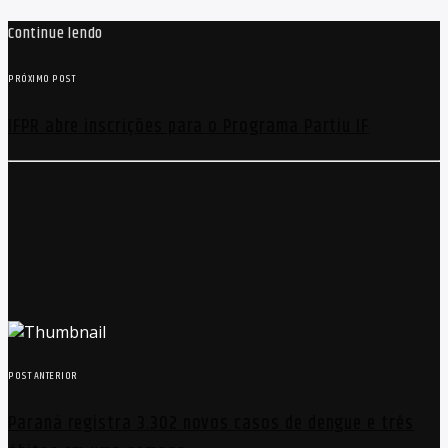
Continue lendo
PRÓXIMO POST
IFPR abre inscrições para o Programa Partiu IF
POST ANTERIOR
Paraná registra 3.302 novos casos de dengue e três