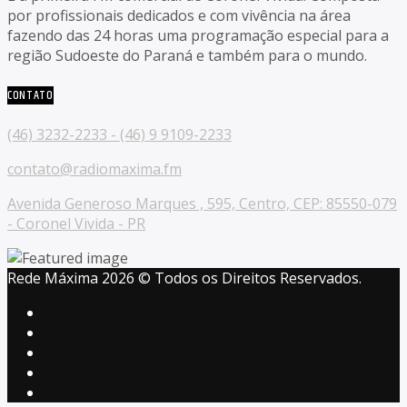
por profissionais dedicados e com vivência na área
fazendo das 24 horas uma programação especial para a
região Sudoeste do Paraná e também para o mundo.
CONTATO
(46) 3232-2233 - (46) 9 9109-2233
contato@radiomaxima.fm
Avenida Generoso Marques , 595, Centro, CEP: 85550-079
- Coronel Vivida - PR
Rede Máxima 2026 © Todos os Direitos Reservados.