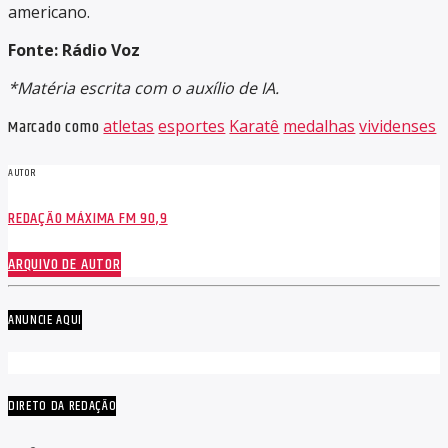
americano.
Fonte: Rádio Voz
*Matéria escrita com o auxílio de IA.
Marcado como
atletas
esportes
Karatê
medalhas
vividenses
AUTOR
REDAÇÃO MÁXIMA FM 90,9
ARQUIVO DE AUTOR
ANUNCIE AQUI
DIRETO DA REDAÇÃO