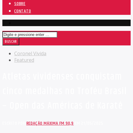
SOBRE
CONTATO
Coronel Vivida
Featured
Atletas vividenses conquistam
cinco medalhas no Troféu Brasil
– Open das Américas de Karatê
ESCRITO POR
REDAÇÃO MÁXIMA FM 90,9
EM 21/05/2025