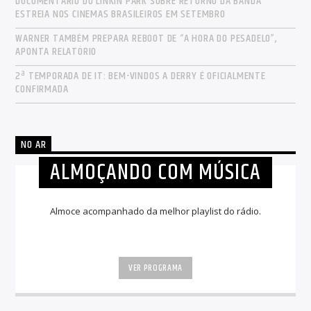
DOCUMENTÁRIO DO LINKIN PARK SOBRE RETORNO DA BANDA
ESTREIA NOS CINEMAS BRASILEIROS EM SETEMBRO
WARNER TAMBÉM PREPARA REBOOT DE “A HORA DO PESADELO”,
APONTA RELATÓRIO
2ª TEMPORADA DE IT: BEM-VINDOS A DERRY É OFICIALMENTE
CONFIRMADA
NO AR
ALMOÇANDO COM MÚSICA
Almoce acompanhado da melhor playlist do rádio.
VER PROGRAMA