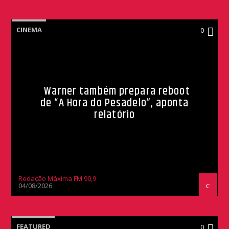
CINEMA
0
Warner também prepara reboot
de “A Hora do Pesadelo”, aponta
relatório
Redação Máxima FM 90,9
04/08/2026
FEATURED
0