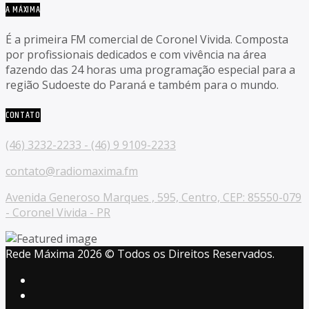
A MÁXIMA
É a primeira FM comercial de Coronel Vivida. Composta
por profissionais dedicados e com vivência na área
fazendo das 24 horas uma programação especial para a
região Sudoeste do Paraná e também para o mundo.
CONTATO
(46) 3232-2233 - (46) 9 9109-2233
contato@radiomaxima.fm
Avenida Generoso Marques , 595, Centro, CEP: 85550-079
- Coronel Vivida - PR
Rede Máxima 2026 © Todos os Direitos Reservados.