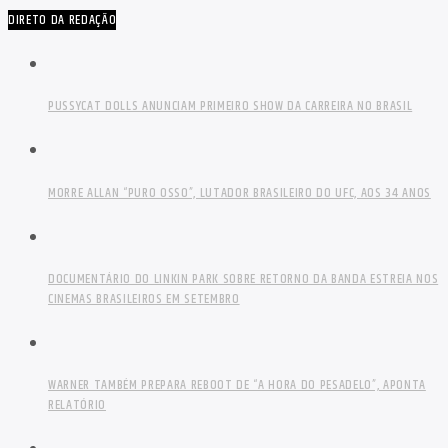
DIRETO DA REDAÇÃO
PUSSYCAT DOLLS ANUNCIAM PRIMEIRO SHOW DA CARREIRA NO BRASIL
MORRE ALLAN “PURO OSSO”, LUTADOR BRASILEIRO DO UFC, AOS 34 ANOS
DOCUMENTÁRIO DO LINKIN PARK SOBRE RETORNO DA BANDA ESTREIA NOS
CINEMAS BRASILEIROS EM SETEMBRO
WARNER TAMBÉM PREPARA REBOOT DE “A HORA DO PESADELO”, APONTA
RELATÓRIO