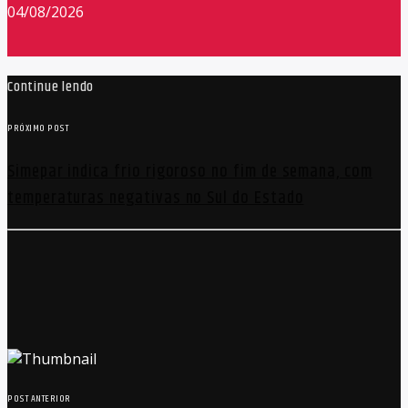
04/08/2026
Continue lendo
PRÓXIMO POST
Simepar indica frio rigoroso no fim de semana, com
temperaturas negativas no Sul do Estado
POST ANTERIOR