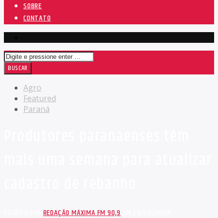
SOBRE
CONTATO
Agro
Featured
Paraná
Produtores paranaenses têm
mais uma semana para atualizar
cadastro de rebanho
ESCRITO POR
REDAÇÃO MÁXIMA FM 90,9
EM 24/06/2024