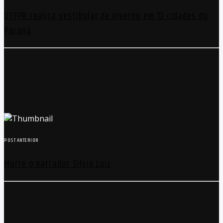
UTFPR realiza vestibular de inverno em 13 cidades do
Paraná
POST ANTERIOR
Morre o narrador Silvio Luiz