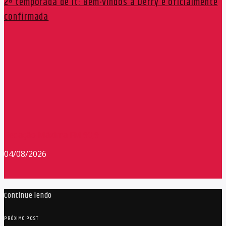
2ª temporada de It: Bem-Vindos a Derry é oficialmente
confirmada
Redação Máxima FM 90,9
04/08/2026
Continue lendo
PRÓXIMO POST