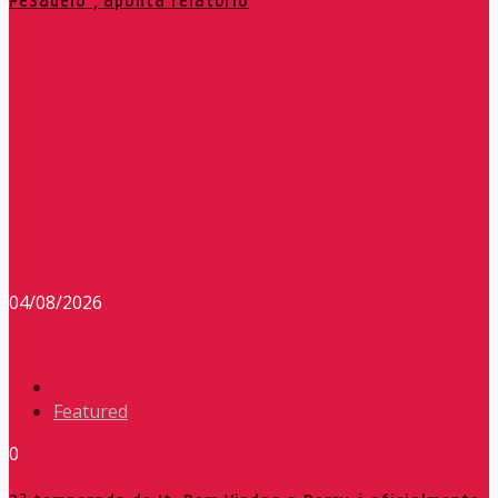
Pesadelo”, aponta relatório
Redação Máxima FM 90,9
04/08/2026
Featured
0