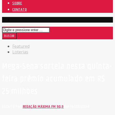
SOBRE
CONTATO
Featured
Loterias
Mega-Sena sorteia nesta quinta-
feira prêmio acumulado em R$
25 milhões
ESCRITO POR
REDAÇÃO MÁXIMA FM 90,9
EM 16/05/2024