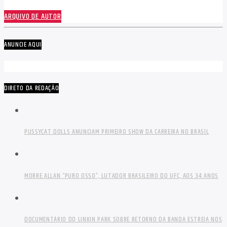
ARQUIVO DE AUTOR
ANUNCIE AQUI
DIRETO DA REDAÇÃO
PUSSYCAT DOLLS ANUNCIAM PRIMEIRO SHOW DA CARREIRA NO BRASIL
MORRE ALLAN “PURO OSSO”, LUTADOR BRASILEIRO DO UFC, AOS 34 ANOS
DOCUMENTÁRIO DO LINKIN PARK SOBRE RETORNO DA BANDA ESTREIA NOS