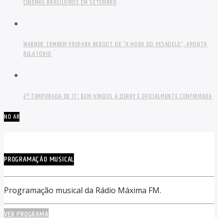
CINEMAS BRASILEIROS EM SETEMBRO
WARNER TAMBÉM PREPARA REBOOT DE “A HORA DO PESADELO”, APONTA
RELATÓRIO
2ª TEMPORADA DE IT: BEM-VINDOS A DERRY É OFICIALMENTE CONFIRMADA
NO AR
PROGRAMAÇÃO MUSICAL
Programação musical da Rádio Máxima FM.
VER PROGRAMA