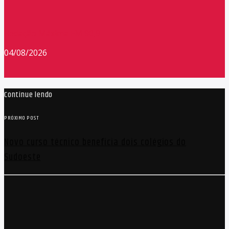
Redação Máxima FM 90,9
04/08/2026
Continue lendo
PRÓXIMO POST
Novo curso técnico beneficia dois colégios do
Sudoeste