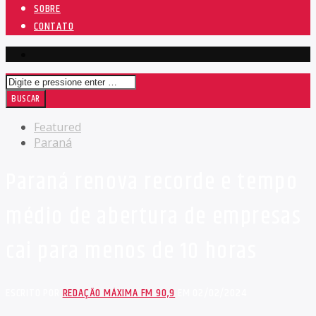
SOBRE
CONTATO
Featured
Paraná
Paraná renova recorde e tempo
médio de abertura de empresas
cai para menos de 10 horas
ESCRITO POR
REDAÇÃO MÁXIMA FM 90,9
EM 02/02/2024