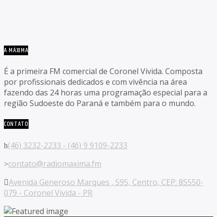
A MÁXIMA
É a primeira FM comercial de Coronel Vivida. Composta
por profissionais dedicados e com vivência na área
fazendo das 24 horas uma programação especial para a
região Sudoeste do Paraná e também para o mundo.
CONTATO
(46) 3232-2233 - (46) 9 9109-2233
contato@radiomaxima.fm
Avenida Generoso Marques , 595, Centro, CEP: 85550-
079 - Coronel Vivida - PR