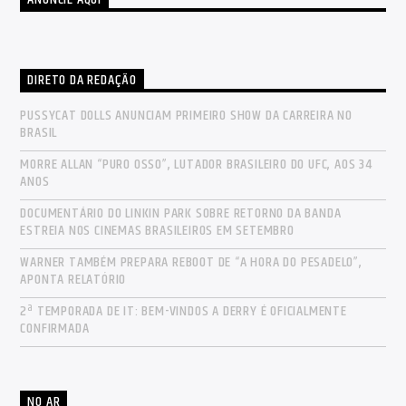
DIRETO DA REDAÇÃO
PUSSYCAT DOLLS ANUNCIAM PRIMEIRO SHOW DA CARREIRA NO
BRASIL
MORRE ALLAN “PURO OSSO”, LUTADOR BRASILEIRO DO UFC, AOS 34
ANOS
DOCUMENTÁRIO DO LINKIN PARK SOBRE RETORNO DA BANDA
ESTREIA NOS CINEMAS BRASILEIROS EM SETEMBRO
WARNER TAMBÉM PREPARA REBOOT DE “A HORA DO PESADELO”,
APONTA RELATÓRIO
2ª TEMPORADA DE IT: BEM-VINDOS A DERRY É OFICIALMENTE
CONFIRMADA
NO AR