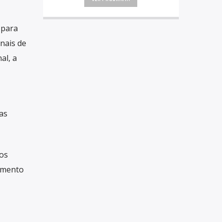
 para
onais de
al, a
as
sos
momento