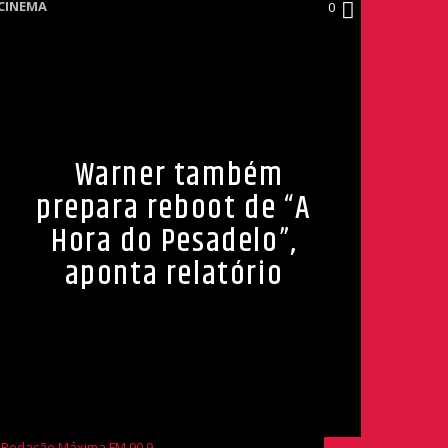
CINEMA
0
Warner também
prepara reboot de “A
Hora do Pesadelo”,
aponta relatório
Redação Máxima FM 90,9