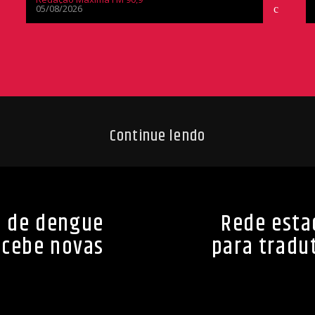
05/08/2026
Continue lendo
s de dengue
Rede esta
ecebe novas
para tradut