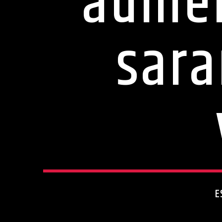
aumen
sara
E