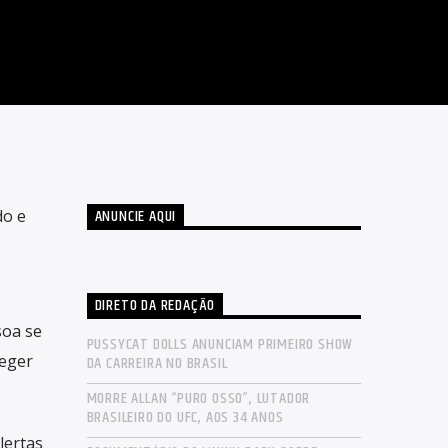
ANUNCIE AQUI
do e
DIRETO DA REDAÇÃO
soa se
PUSSYCAT DOLLS ANUNCIAM PRIMEIRO SHOW
teger
DA CARREIRA NO BRASIL
MORRE ALLAN “PURO OSSO”, LUTADOR
BRASILEIRO DO UFC, AOS 34 ANOS
lertas