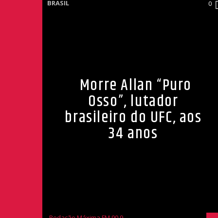
BRASIL
0
Morre Allan “Puro
Osso”, lutador
brasileiro do UFC, aos
34 anos
Redação Máxima FM 90,9