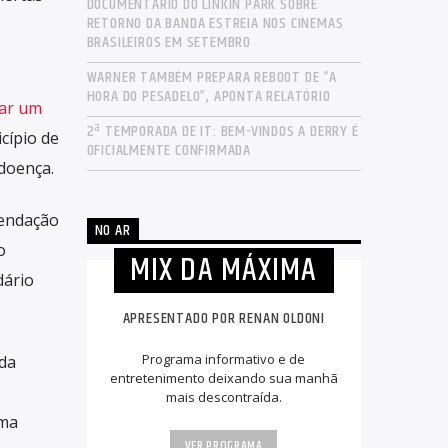
DOCUMENTÁRIO DO LINKIN PARK SOBRE
RETORNO DA BANDA ESTREIA NOS CINEMAS
BRASILEIROS EM SETEMBRO
WARNER TAMBÉM PREPARA REBOOT DE “A
HORA DO PESADELO”, APONTA RELATÓRIO
ar um
2ª TEMPORADA DE IT: BEM-VINDOS A DERRY É
cípio de
OFICIALMENTE CONFIRMADA
doença.
mendação
NO AR
o
MIX DA MÁXIMA
dário
APRESENTADO POR RENAN OLDONI
Programa informativo e de
 da
entretenimento deixando sua manhã
mais descontraída.
uma
VER PROGRAMA