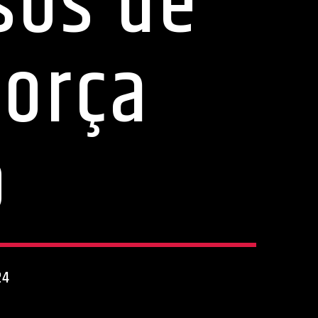
sos de
força
o
24