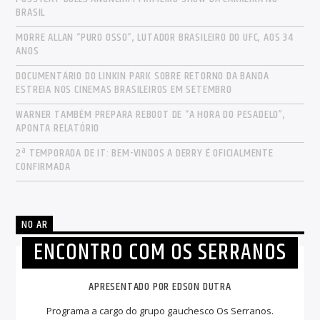
BRASIL
MORRE ALLAN “PURO OSSO”, LUTADOR BRASILEIRO DO UFC, AOS 34
ANOS
DOCUMENTÁRIO DO LINKIN PARK SOBRE RETORNO DA BANDA
ESTREIA NOS CINEMAS BRASILEIROS EM SETEMBRO
WARNER TAMBÉM PREPARA REBOOT DE “A HORA DO PESADELO”,
APONTA RELATÓRIO
2ª TEMPORADA DE IT: BEM-VINDOS A DERRY É OFICIALMENTE
CONFIRMADA
NO AR
ENCONTRO COM OS SERRANOS
APRESENTADO POR EDSON DUTRA
Programa a cargo do grupo gauchesco Os Serranos.