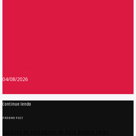
Redação Máxima FM 90,9
04/08/2026
Continue lendo
PRÓXIMO POST
Salários de vereadores de Pato Branco terão