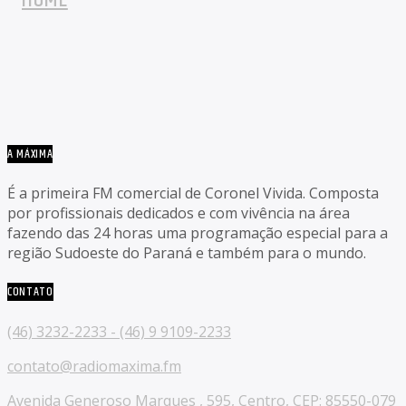
A MÁXIMA
É a primeira FM comercial de Coronel Vivida. Composta
por profissionais dedicados e com vivência na área
fazendo das 24 horas uma programação especial para a
região Sudoeste do Paraná e também para o mundo.
CONTATO
(46) 3232-2233 - (46) 9 9109-2233
contato@radiomaxima.fm
Avenida Generoso Marques , 595, Centro, CEP: 85550-079