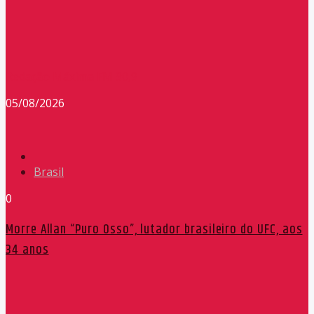
Redação Máxima FM 90,9
05/08/2026
Brasil
0
Morre Allan “Puro Osso”, lutador brasileiro do UFC, aos
34 anos