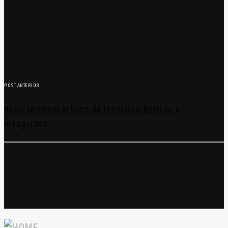
POST ANTERIOR
Novo terminal urbano de Francisco Beltrão é
inaugurado