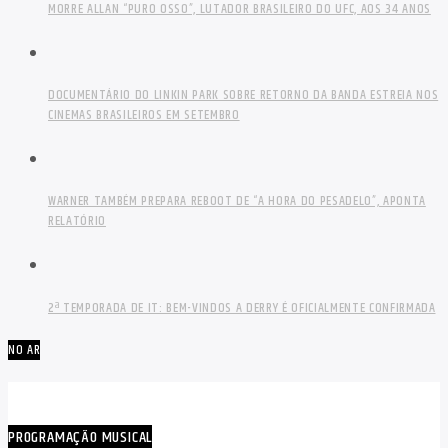
MORRE ALLAN “PURO OSSO”, LUTADOR BRASILEIRO DO UFC, AOS 34 ANOS
DOCUMENTÁRIO DO LINKIN PARK SOBRE RETORNO DA BANDA ESTREIA NOS
CINEMAS BRASILEIROS EM SETEMBRO
WARNER TAMBÉM PREPARA REBOOT DE “A HORA DO PESADELO”, APONTA
RELATÓRIO
2ª TEMPORADA DE IT: BEM-VINDOS A DERRY É OFICIALMENTE CONFIRMADA
NO AR
PROGRAMAÇÃO MUSICAL