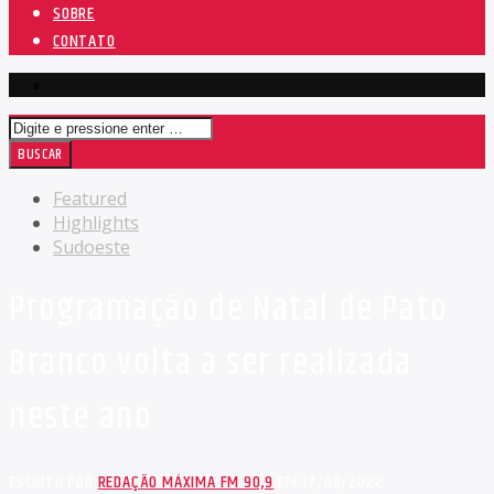
SOBRE
CONTATO
Featured
Highlights
Sudoeste
Programação de Natal de Pato
Branco volta a ser realizada
neste ano
ESCRITO POR
REDAÇÃO MÁXIMA FM 90,9
EM 17/08/2022