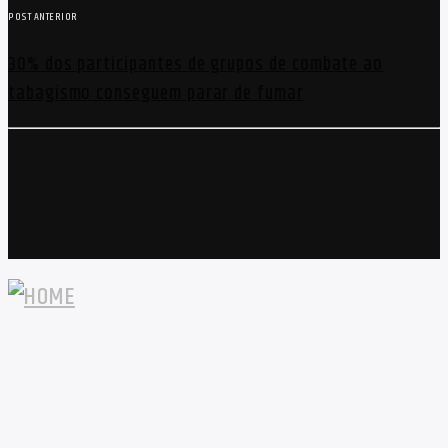
POST ANTERIOR
30% dos participantes de grupos de combate ao
tabagismo conseguem parar de fumar