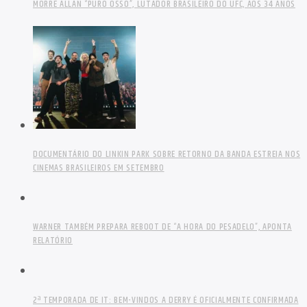
MORRE ALLAN “PURO OSSO”, LUTADOR BRASILEIRO DO UFC, AOS 34 ANOS
DOCUMENTÁRIO DO LINKIN PARK SOBRE RETORNO DA BANDA ESTREIA NOS
CINEMAS BRASILEIROS EM SETEMBRO
WARNER TAMBÉM PREPARA REBOOT DE “A HORA DO PESADELO”, APONTA
RELATÓRIO
2ª TEMPORADA DE IT: BEM-VINDOS A DERRY É OFICIALMENTE CONFIRMADA