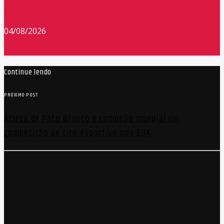
Redação Máxima FM 90,9
04/08/2026
Continue lendo
PRÓXIMO POST
Atleta de Pato Branco é campeão mundial em
competição de tiro esportivo nos EUA