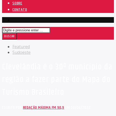
SOBRE
CONTATO
Featured
Sudoeste
Clevelândia é o 30º município da
região a fazer parte do Mapa do
Turismo Brasileiro
ESCRITO POR
REDAÇÃO MÁXIMA FM 90,9
EM 08/08/2022