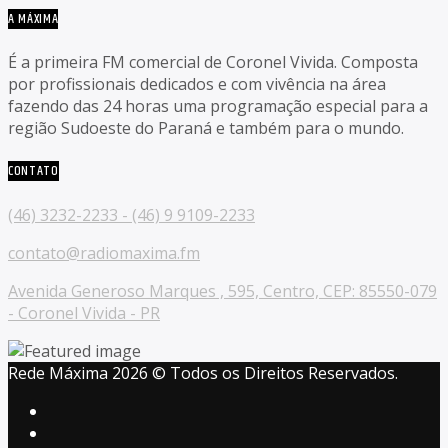
A MÁXIMA
É a primeira FM comercial de Coronel Vivida. Composta
por profissionais dedicados e com vivência na área
fazendo das 24 horas uma programação especial para a
região Sudoeste do Paraná e também para o mundo.
CONTATO
(46) 3232-2233 - (46) 9 9109-2233
contato@radiomaxima.fm
Avenida Generoso Marques , 595, Centro, CEP: 85550-079
- Coronel Vivida - PR
Rede Máxima 2026 © Todos os Direitos Reservados.