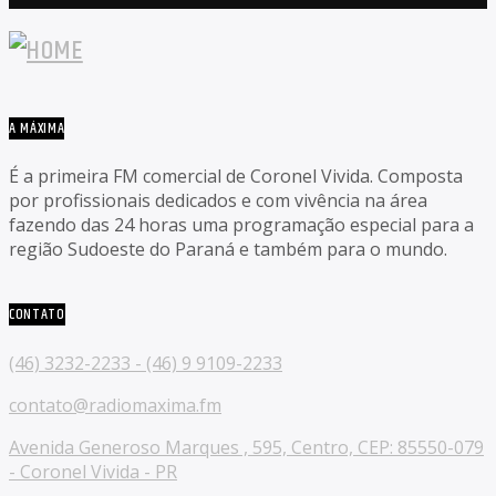
A MÁXIMA
É a primeira FM comercial de Coronel Vivida. Composta
por profissionais dedicados e com vivência na área
fazendo das 24 horas uma programação especial para a
região Sudoeste do Paraná e também para o mundo.
CONTATO
(46) 3232-2233 - (46) 9 9109-2233
contato@radiomaxima.fm
Avenida Generoso Marques , 595, Centro, CEP: 85550-079
- Coronel Vivida - PR