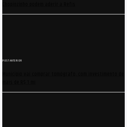
Chopinzinho podem aderir a Refis
POST ANTERIOR
Município vai comprar tomógrafo, com investimento de
mais de R$ 1 mi