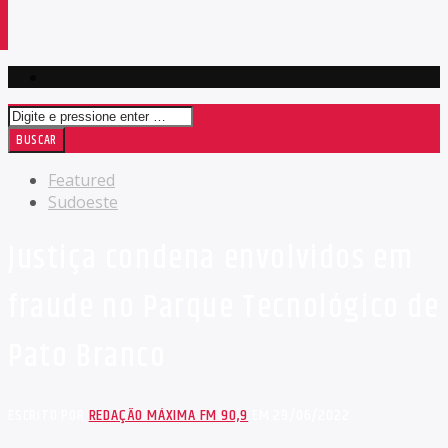
Featured
Sudoeste
Justiça condena envolvidos em
fraude no Parque Tecnológico de
Pato Branco
ESCRITO POR
REDAÇÃO MÁXIMA FM 90,9
EM 29/06/2022