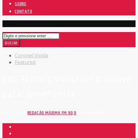
SOBRE
CONTATO
Coronel Vivida
Featured
ONG Focinho Vividense promove
bazar beneficente
ESCRITO POR
REDAÇÃO MÁXIMA FM 90,9
EM 13/06/2022