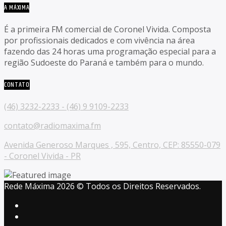
A MÁXIMA
É a primeira FM comercial de Coronel Vivida. Composta
por profissionais dedicados e com vivência na área
fazendo das 24 horas uma programação especial para a
região Sudoeste do Paraná e também para o mundo.
CONTATO
(46) 3232-2233 - (46) 9 9109-2233
contato@radiomaxima.fm
Avenida Generoso Marques , 595, Centro, CEP: 85550-079
- Coronel Vivida - PR
Rede Máxima 2026 © Todos os Direitos Reservados.