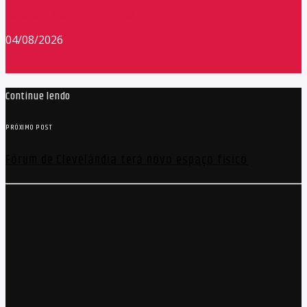
Redação Máxima FM 90,9
04/08/2026
Continue lendo
PRÓXIMO POST
Fórum de Clevelândia terá novo espaço físico