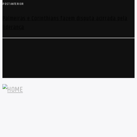
POST ANTERIOR
Palmeiras e Corinthians fazem disputa acirrada pela
liderança