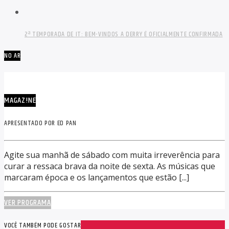
2ª TEMPORADA DE IT: BEM-VINDOS A DERRY É OFICIALMENTE CONFIRMADA
NO AR
MAGAZ!NE
APRESENTADO POR ED PAN
Agite sua manhã de sábado com muita irreverência para
curar a ressaca brava da noite de sexta. As músicas que
marcaram época e os lançamentos que estão [...]
VER PROGRAMA
VOCÊ TAMBÉM PODE GOSTAR