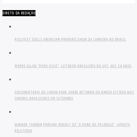
DIRETO DA REDAÇÃO
PUSSYCAT DOLLS ANUNCIAM PRIMEIRO SHOW DA CARREIRA NO BRASIL
MORRE ALLAN “PURO OSSO”, LUTADOR BRASILEIRO DO UFC, AOS 34 ANOS
DOCUMENTÁRIO DO LINKIN PARK SOBRE RETORNO DA BANDA ESTREIA NOS
CINEMAS BRASILEIROS EM SETEMBRO
WARNER TAMBÉM PREPARA REBOOT DE “A HORA DO PESADELO”, APONTA
RELATÓRIO